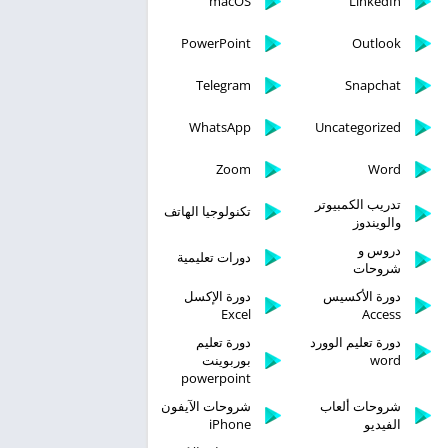
macOS
LinkedIn
PowerPoint
Outlook
Telegram
Snapchat
WhatsApp
Uncategorized
Zoom
Word
تدريب الكمبيوتر
تكنولوجيا الهاتف
والويندوز
دروس و
دورات تعليمية
شروحات
دورة الأكسيس
دورة الإكسل
Excel
Access
دورة تعليم الوورد
دورة تعليم
word
بوربوينت
powerpoint
شروحات ألعاب
شروحات الآيفون
الفيديو
iPhone