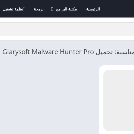
الرئيسية
مكتبة البرامج
برمجة
أنظمة تشغيل
برامج الانترنت
برامج التصميم و المونتاج
برامج الصيانة
برامج الوسائط المتعددة
Glarysoft Malware Hunter  مجانا
برامج تصفح الإنترنت
برامج مكتبية
برامج هواتف
مضادات الفيروسات