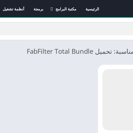
الرئيسية
مكتبة البرامج
برمجة
أنظمة تشغيل
برامج الانترنت
برامج التصميم و المونتاج
برامج الصيانة
برامج الوسائط المتعددة
يل FabFilter Total Bundle
برامج تصفح الإنترنت
برامج مكتبية
برامج هواتف
مضادات الفيروسات