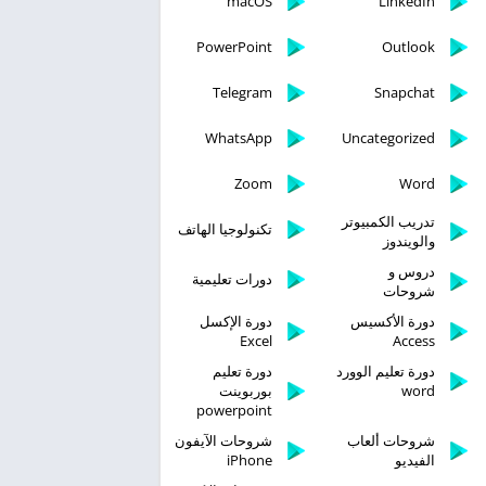
macOS
LinkedIn
PowerPoint
Outlook
Telegram
Snapchat
WhatsApp
Uncategorized
Zoom
Word
تدريب الكمبيوتر
تكنولوجيا الهاتف
والويندوز
دروس و
دورات تعليمية
شروحات
دورة الأكسيس
دورة الإكسل
Excel
Access
دورة تعليم الوورد
دورة تعليم
word
بوربوينت
powerpoint
شروحات ألعاب
شروحات الآيفون
الفيديو
iPhone