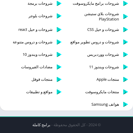
شروحات برامج مايكروسوفت
شروحات برمجة
شروحات بلاي ستيشن
شروحات بلوجر
PlayStation
شروحات و حيل CSS
شروحات و حيل react
شروحات و دروس تطوير مواقع
شروحات و دروس متنوعة
شروحات ووردبريس
شروحات ويندوز 10
شروحات ويندوز 11
مضادات الفيروسات
منتجات Apple
منتجات قوقل
منتجات مايكروسوفت
مواقع و تطبيقات
هواتف Samsung
© 2024 - كل الحقوق محفوظة -
برامج كاملة