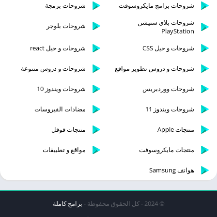
شروحات برامج مايكروسوفت
شروحات برمجة
شروحات بلاي ستيشن
شروحات بلوجر
PlayStation
شروحات و حيل CSS
شروحات و حيل react
شروحات و دروس تطوير مواقع
شروحات و دروس متنوعة
شروحات ووردبريس
شروحات ويندوز 10
شروحات ويندوز 11
مضادات الفيروسات
منتجات Apple
منتجات قوقل
منتجات مايكروسوفت
مواقع و تطبيقات
هواتف Samsung
© 2024 - كل الحقوق محفوظة -
برامج كاملة