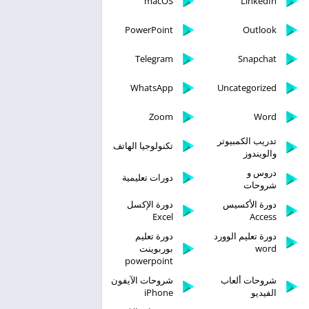
macOS
LinkedIn
PowerPoint
Outlook
Telegram
Snapchat
WhatsApp
Uncategorized
Zoom
Word
تدريب الكمبيوتر
تكنولوجيا الهاتف
والويندوز
دروس و
دورات تعليمية
شروحات
دورة الأكسيس
دورة الإكسل
Excel
Access
دورة تعليم الوورد
دورة تعليم
word
بوربوينت
powerpoint
شروحات ألعاب
شروحات الآيفون
الفيديو
iPhone