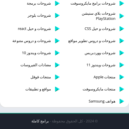
شروحات برامج مايكروسوفت
شروحات برمجة
شروحات بلاي ستيشن
شروحات بلوجر
PlayStation
شروحات و حيل CSS
شروحات و حيل react
شروحات و دروس تطوير مواقع
شروحات و دروس متنوعة
شروحات ووردبريس
شروحات ويندوز 10
شروحات ويندوز 11
مضادات الفيروسات
منتجات Apple
منتجات قوقل
منتجات مايكروسوفت
مواقع و تطبيقات
هواتف Samsung
© 2024 - كل الحقوق محفوظة -
برامج كاملة