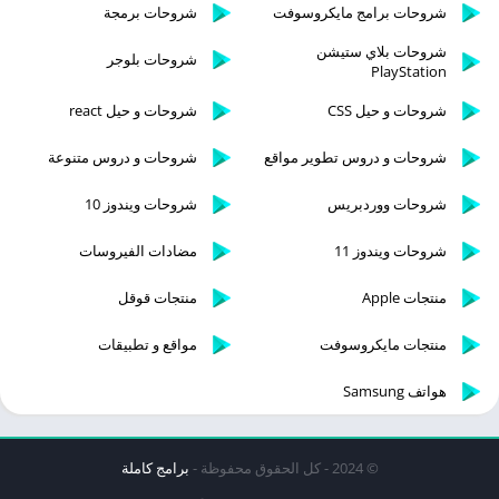
شروحات برامج مايكروسوفت
شروحات برمجة
شروحات بلاي ستيشن
شروحات بلوجر
PlayStation
شروحات و حيل CSS
شروحات و حيل react
شروحات و دروس تطوير مواقع
شروحات و دروس متنوعة
شروحات ووردبريس
شروحات ويندوز 10
شروحات ويندوز 11
مضادات الفيروسات
منتجات Apple
منتجات قوقل
منتجات مايكروسوفت
مواقع و تطبيقات
هواتف Samsung
© 2024 - كل الحقوق محفوظة -
برامج كاملة