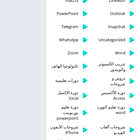
macOS
LinkedIn
PowerPoint
Outlook
Telegram
Snapchat
WhatsApp
Uncategorized
Zoom
Word
تدريب الكمبيوتر
تكنولوجيا الهاتف
والويندوز
دروس و
دورات تعليمية
شروحات
دورة الأكسيس
دورة الإكسل
Excel
Access
دورة تعليم الوورد
دورة تعليم
word
بوربوينت
powerpoint
شروحات ألعاب
شروحات الآيفون
الفيديو
iPhone