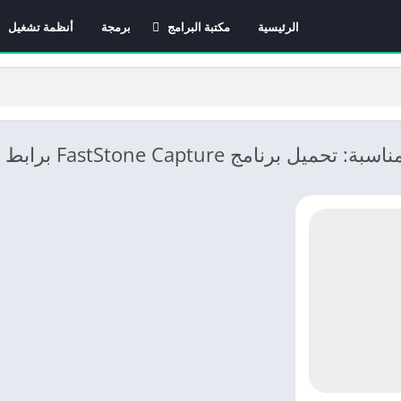
الرئيسية
مكتبة البرامج
برمجة
أنظمة تشغيل
برامج الانترنت
برامج التصميم و المونتاج
برامج الصيانة
برامج الوسائط المتعددة
ل برنامج FastStone Capture برابط مباشر
برامج تصفح الإنترنت
برامج مكتبية
برامج هواتف
مضادات الفيروسات