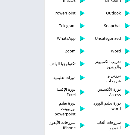
macOS
LinkedIn
PowerPoint
Outlook
Telegram
Snapchat
WhatsApp
Uncategorized
Zoom
Word
تدريب الكمبيوتر
تكنولوجيا الهاتف
والويندوز
دروس و
دورات تعليمية
شروحات
دورة الأكسيس
دورة الإكسل
Excel
Access
دورة تعليم الوورد
دورة تعليم
word
بوربوينت
powerpoint
شروحات ألعاب
شروحات الآيفون
الفيديو
iPhone