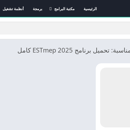
الرئيسية
مكتبة البرامج
برمجة
أنظمة تشغيل
برامج الانترنت
برامج التصميم و المونتاج
برامج الصيانة
برامج الوسائط المتعددة
 تحميل برنامج ESTmep 2025 كامل
برامج تصفح الإنترنت
برامج مكتبية
برامج هواتف
مضادات الفيروسات