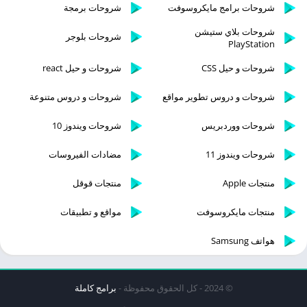
شروحات برامج مايكروسوفت
شروحات برمجة
شروحات بلاي ستيشن
شروحات بلوجر
PlayStation
شروحات و حيل CSS
شروحات و حيل react
شروحات و دروس تطوير مواقع
شروحات و دروس متنوعة
شروحات ووردبريس
شروحات ويندوز 10
شروحات ويندوز 11
مضادات الفيروسات
منتجات Apple
منتجات قوقل
منتجات مايكروسوفت
مواقع و تطبيقات
هواتف Samsung
© 2024 - كل الحقوق محفوظة -
برامج كاملة