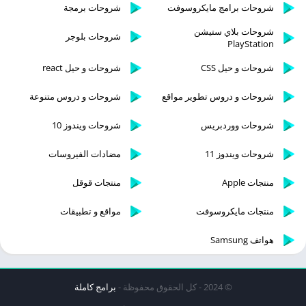
شروحات برامج مايكروسوفت
شروحات برمجة
شروحات بلاي ستيشن
شروحات بلوجر
PlayStation
شروحات و حيل CSS
شروحات و حيل react
شروحات و دروس تطوير مواقع
شروحات و دروس متنوعة
شروحات ووردبريس
شروحات ويندوز 10
شروحات ويندوز 11
مضادات الفيروسات
منتجات Apple
منتجات قوقل
منتجات مايكروسوفت
مواقع و تطبيقات
هواتف Samsung
© 2024 - كل الحقوق محفوظة -
برامج كاملة