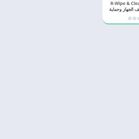
يل برنامج R-Wipe & Clean
2 لتنظيف الجهاز وحماية
وصية