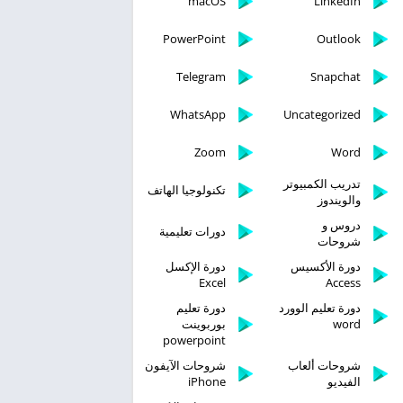
macOS
LinkedIn
PowerPoint
Outlook
Telegram
Snapchat
WhatsApp
Uncategorized
Zoom
Word
تدريب الكمبيوتر
تكنولوجيا الهاتف
والويندوز
دروس و
دورات تعليمية
شروحات
دورة الأكسيس
دورة الإكسل
Excel
Access
دورة تعليم الوورد
دورة تعليم
word
بوربوينت
powerpoint
شروحات ألعاب
شروحات الآيفون
الفيديو
iPhone