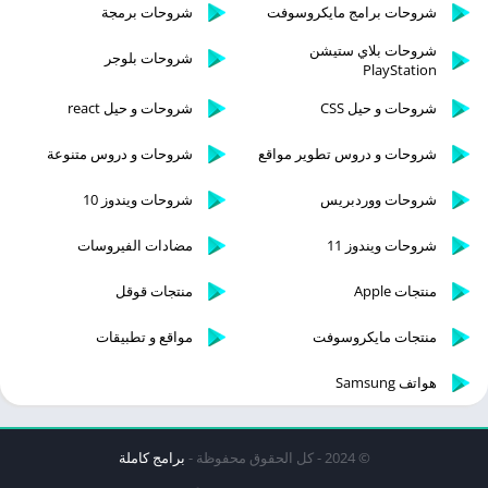
شروحات برامج مايكروسوفت
شروحات برمجة
شروحات بلاي ستيشن
شروحات بلوجر
PlayStation
شروحات و حيل CSS
شروحات و حيل react
شروحات و دروس تطوير مواقع
شروحات و دروس متنوعة
شروحات ووردبريس
شروحات ويندوز 10
شروحات ويندوز 11
مضادات الفيروسات
منتجات Apple
منتجات قوقل
منتجات مايكروسوفت
مواقع و تطبيقات
هواتف Samsung
© 2024 - كل الحقوق محفوظة -
برامج كاملة