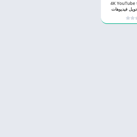
برنامج 4K YouTube to MP3
5.7.4 لتحويل فيديوهات
MP3