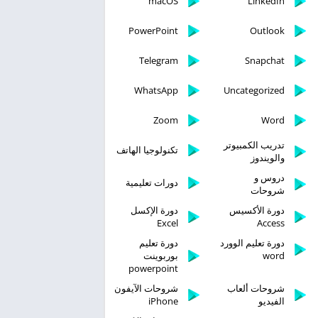
macOS
LinkedIn
PowerPoint
Outlook
Telegram
Snapchat
WhatsApp
Uncategorized
Zoom
Word
تدريب الكمبيوتر
تكنولوجيا الهاتف
والويندوز
دروس و
دورات تعليمية
شروحات
دورة الأكسيس
دورة الإكسل
Excel
Access
دورة تعليم الوورد
دورة تعليم
word
بوربوينت
powerpoint
شروحات ألعاب
شروحات الآيفون
الفيديو
iPhone