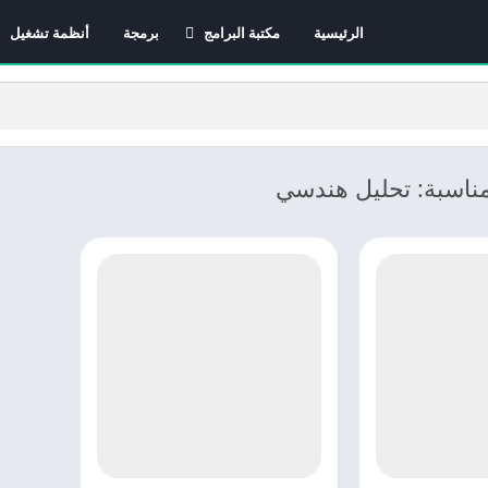
الرئيسية
مكتبة البرامج
برمجة
أنظمة تشغيل
برامج الانترنت
برامج التصميم و المونتاج
برامج الصيانة
برامج الوسائط المتعددة
مناسبة: تحليل هندسي
برامج تصفح الإنترنت
برامج مكتبية
برامج هواتف
مضادات الفيروسات