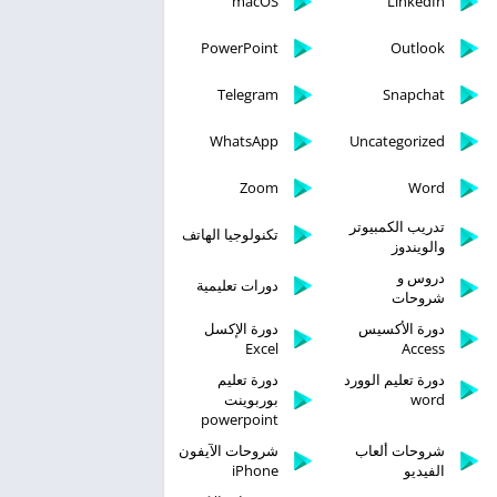
macOS
LinkedIn
PowerPoint
Outlook
Telegram
Snapchat
WhatsApp
Uncategorized
Zoom
Word
تدريب الكمبيوتر
تكنولوجيا الهاتف
والويندوز
دروس و
دورات تعليمية
شروحات
دورة الأكسيس
دورة الإكسل
Excel
Access
دورة تعليم الوورد
دورة تعليم
word
بوربوينت
powerpoint
شروحات ألعاب
شروحات الآيفون
الفيديو
iPhone