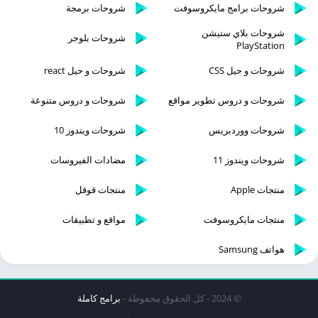
شروحات برامج مايكروسوفت
شروحات برمجة
شروحات بلاي ستيشن
شروحات بلوجر
PlayStation
شروحات و حيل CSS
شروحات و حيل react
شروحات و دروس تطوير مواقع
شروحات و دروس متنوعة
شروحات ووردبريس
شروحات ويندوز 10
شروحات ويندوز 11
مضادات الفيروسات
منتجات Apple
منتجات قوقل
منتجات مايكروسوفت
مواقع و تطبيقات
هواتف Samsung
© 2024 - كل الحقوق محفوظة -
برامج كاملة