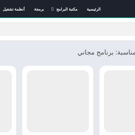
الرئيسية
مكتبة البرامج
برمجة
أنظمة تشغيل
برامج الانترنت
برامج التصميم و المونتاج
برامج الصيانة
برامج الوسائط المتعددة
ناسبة: برنامج مجاني
برامج تصفح الإنترنت
برامج مكتبية
برامج هواتف
مضادات الفيروسات