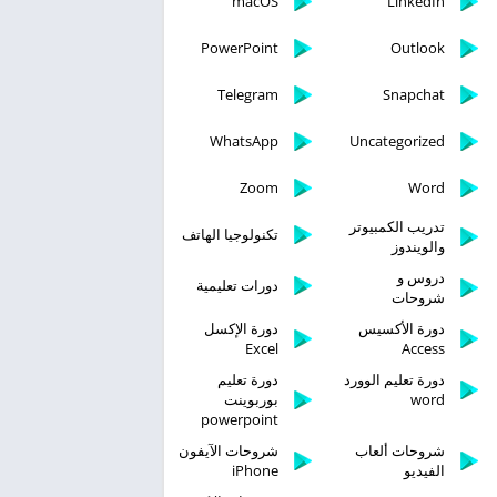
macOS
LinkedIn
PowerPoint
Outlook
Telegram
Snapchat
WhatsApp
Uncategorized
Zoom
Word
تدريب الكمبيوتر
تكنولوجيا الهاتف
والويندوز
دروس و
دورات تعليمية
شروحات
دورة الأكسيس
دورة الإكسل
Excel
Access
دورة تعليم الوورد
دورة تعليم
word
بوربوينت
powerpoint
شروحات ألعاب
شروحات الآيفون
الفيديو
iPhone