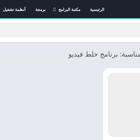
الرئيسية
مكتبة البرامج
برمجة
أنظمة تشغيل
برامج الانترنت
برامج التصميم و المونتاج
برامج الصيانة
برامج الوسائط المتعددة
ناسبة: برنامج خلط فيديو
برامج تصفح الإنترنت
برامج مكتبية
برامج هواتف
مضادات الفيروسات