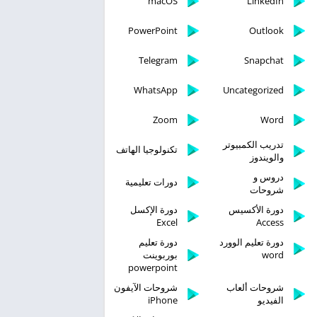
macOS
LinkedIn
PowerPoint
Outlook
Telegram
Snapchat
WhatsApp
Uncategorized
Zoom
Word
تدريب الكمبيوتر
تكنولوجيا الهاتف
والويندوز
دروس و
دورات تعليمية
شروحات
دورة الأكسيس
دورة الإكسل
Excel
Access
دورة تعليم الوورد
دورة تعليم
word
بوربوينت
powerpoint
شروحات ألعاب
شروحات الآيفون
الفيديو
iPhone