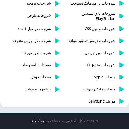
شروحات برامج مايكروسوفت
شروحات برمجة
شروحات بلاي ستيشن
شروحات بلوجر
PlayStation
شروحات و حيل CSS
شروحات و حيل react
شروحات و دروس تطوير مواقع
شروحات و دروس متنوعة
شروحات ووردبريس
شروحات ويندوز 10
شروحات ويندوز 11
مضادات الفيروسات
منتجات Apple
منتجات قوقل
منتجات مايكروسوفت
مواقع و تطبيقات
هواتف Samsung
© 2024 - كل الحقوق محفوظة -
برامج كاملة