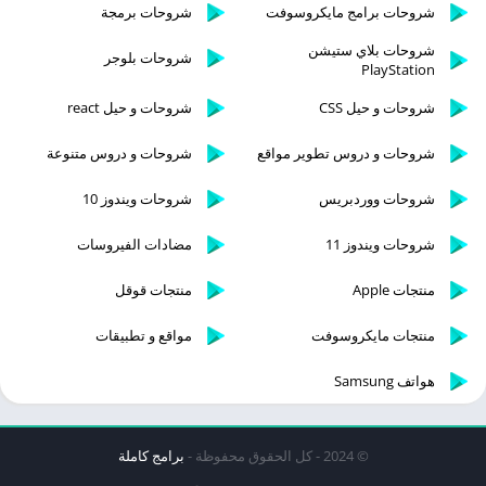
شروحات برامج مايكروسوفت
شروحات برمجة
شروحات بلاي ستيشن
شروحات بلوجر
PlayStation
شروحات و حيل CSS
شروحات و حيل react
شروحات و دروس تطوير مواقع
شروحات و دروس متنوعة
شروحات ووردبريس
شروحات ويندوز 10
شروحات ويندوز 11
مضادات الفيروسات
منتجات Apple
منتجات قوقل
منتجات مايكروسوفت
مواقع و تطبيقات
هواتف Samsung
© 2024 - كل الحقوق محفوظة -
برامج كاملة