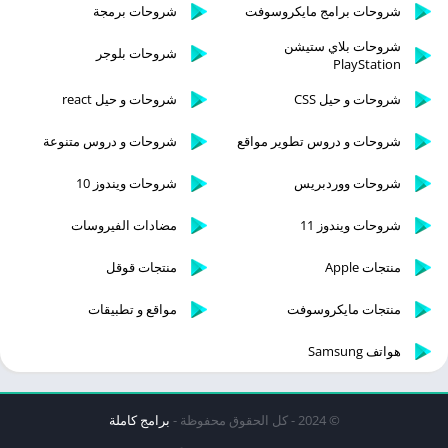
شروحات برامج مايكروسوفت
شروحات برمجة
شروحات بلاي ستيشن
شروحات بلوجر
PlayStation
شروحات و حيل CSS
شروحات و حيل react
شروحات و دروس تطوير مواقع
شروحات و دروس متنوعة
شروحات ووردبريس
شروحات ويندوز 10
شروحات ويندوز 11
مضادات الفيروسات
منتجات Apple
منتجات قوقل
منتجات مايكروسوفت
مواقع و تطبيقات
هواتف Samsung
© 2024 - كل الحقوق محفوظة -
برامج كاملة