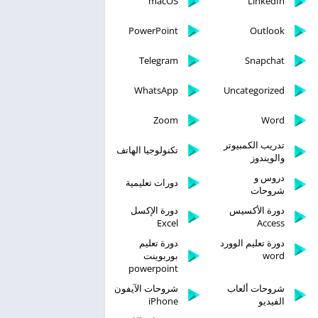
macOS
LinkedIn
PowerPoint
Outlook
Telegram
Snapchat
WhatsApp
Uncategorized
Zoom
Word
تدريب الكمبيوتر
تكنولوجيا الهاتف
والويندوز
دروس و
دورات تعليمية
شروحات
دورة الأكسيس
دورة الإكسل
Excel
Access
دورة تعليم الوورد
دورة تعليم
word
بوربوينت
powerpoint
شروحات ألعاب
شروحات الآيفون
الفيديو
iPhone