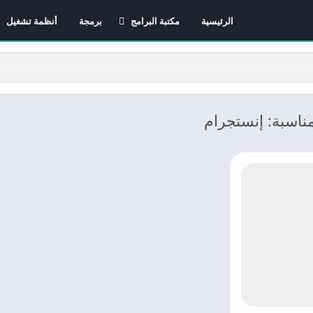
الرئيسية
مكتبة البرامج
برمجة
أنظمة تشغيل
برامج الانترنت
برامج التصميم و المونتاج
برامج الصيانة
برامج الوسائط المتعددة
ناسبة: إنستجرام
برامج تصفح الإنترنت
برامج مكتبية
برامج هواتف
مضادات الفيروسات