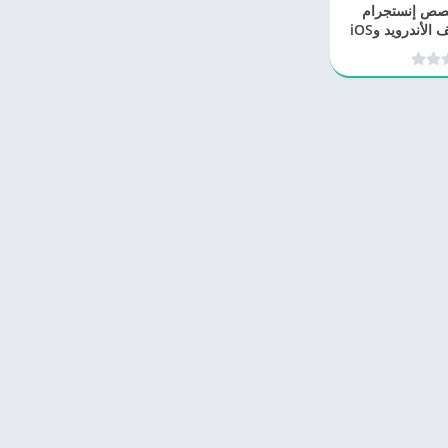
قصص إنستجرام
لأندرويد وiOS