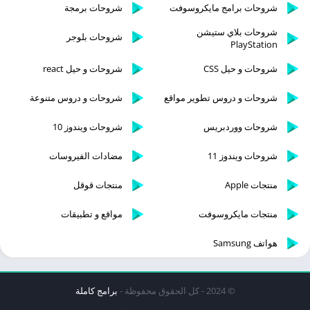
شروحات برامج مايكروسوفت
شروحات برمجة
شروحات بلاي ستيشن
شروحات بلوجر
PlayStation
شروحات و حيل CSS
شروحات و حيل react
شروحات و دروس تطوير مواقع
شروحات و دروس متنوعة
شروحات ووردبريس
شروحات ويندوز 10
شروحات ويندوز 11
مضادات الفيروسات
منتجات Apple
منتجات قوقل
منتجات مايكروسوفت
مواقع و تطبيقات
هواتف Samsung
© 2024 - كل الحقوق محفوظة -
برامج كاملة