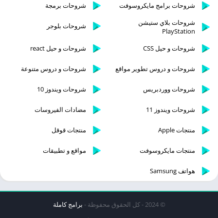
شروحات برامج مايكروسوفت
شروحات برمجة
شروحات بلاي ستيشن
شروحات بلوجر
PlayStation
شروحات و حيل CSS
شروحات و حيل react
شروحات و دروس تطوير مواقع
شروحات و دروس متنوعة
شروحات ووردبريس
شروحات ويندوز 10
شروحات ويندوز 11
مضادات الفيروسات
منتجات Apple
منتجات قوقل
منتجات مايكروسوفت
مواقع و تطبيقات
هواتف Samsung
© 2024 - كل الحقوق محفوظة -
برامج كاملة