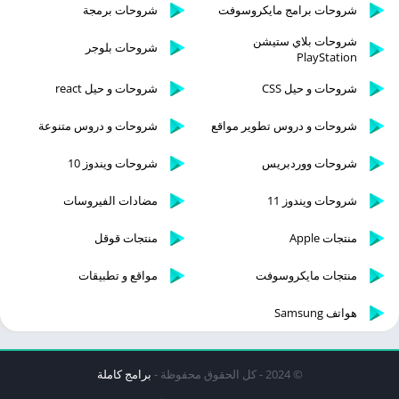
شروحات برامج مايكروسوفت
شروحات برمجة
شروحات بلاي ستيشن
شروحات بلوجر
PlayStation
شروحات و حيل CSS
شروحات و حيل react
شروحات و دروس تطوير مواقع
شروحات و دروس متنوعة
شروحات ووردبريس
شروحات ويندوز 10
شروحات ويندوز 11
مضادات الفيروسات
منتجات Apple
منتجات قوقل
منتجات مايكروسوفت
مواقع و تطبيقات
هواتف Samsung
© 2024 - كل الحقوق محفوظة -
برامج كاملة