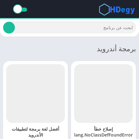
برمجة أندرويد
إصلاح خطأ
أفضل لغة برمجة لتطبيقات
java.lang.NoClassDefFoundError
الأندرويد