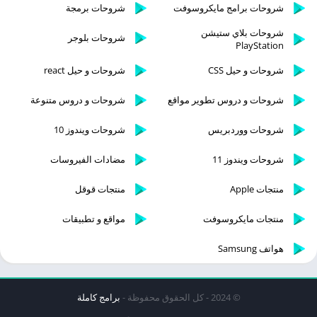
شروحات برامج مايكروسوفت
شروحات برمجة
شروحات بلاي ستيشن
شروحات بلوجر
PlayStation
شروحات و حيل CSS
شروحات و حيل react
شروحات و دروس تطوير مواقع
شروحات و دروس متنوعة
شروحات ووردبريس
شروحات ويندوز 10
شروحات ويندوز 11
مضادات الفيروسات
منتجات Apple
منتجات قوقل
منتجات مايكروسوفت
مواقع و تطبيقات
هواتف Samsung
© 2024 - كل الحقوق محفوظة -
برامج كاملة