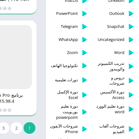
macOS
LinkedIn
الص
PowerPoint
Outlook
Telegram
Snapchat
WhatsApp
Uncategorized
Zoom
Word
تدريب الكمبيوتر
تكنولوجيا الهاتف
والويندوز
دروس و
دورات تعليمية
شروحات
دورة الأكسيس
دورة الإكسل
برنامج 
Excel
Access
2.15.98.4 كا
دورة تعليم الوورد
دورة تعليم
word
بوربوينت
powerpoint
شروحات ألعاب
شروحات الآيفون
3
2
1
الفيديو
iPhone