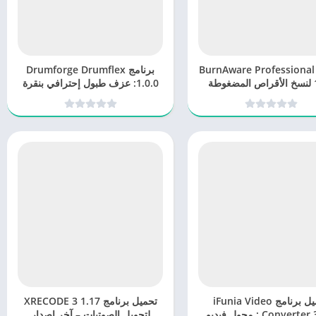
برنامج BurnAware Professional
برنامج Drumforge Drumflex
18.1 لنسخ الأقراص المضغوطة
1.0.0: عزف طبول إحترافي بنقرة
بمميزات احترافية
زر
تحميل برنامج iFunia Video
تحميل برنامج XRECODE 3 1.17
Converter 3.0.2 : محول فيديو
لتحويل الصوتيات – آخر إصدار