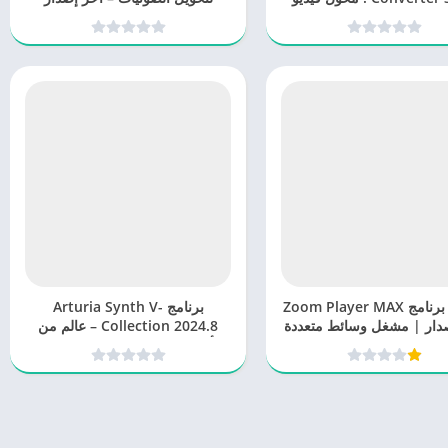
شامل وفعال
تحميل برنامج Zoom Player MAX
برنامج Arturia Synth V-
دار | مشغل وسائط متعددة
Collection 2024.8 – عالم من
شامل
أصوات المزج في متناول يديك