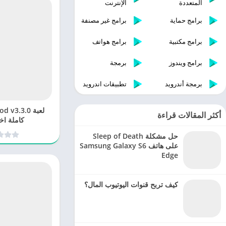
المتعددة
الإنترنت
برامج حماية
برامج غير مصنفة
برامج مكتبية
برامج هواتف
برامج ويندوز
برمجة
برمجة أندرويد
تطبيقات اندرويد
لعبة  v3.3.0
أكثر المقالات قراءة
كاملة اخ
حل مشكلة Sleep of Death
على هاتف Samsung Galaxy S6
Edge
كيف تربح قنوات اليوتيوب المال؟