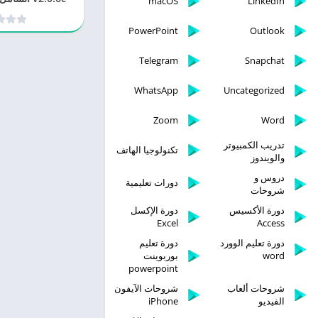
macOS
LinkedIn
هات
PowerPoint
Outlook
Telegram
Snapchat
WhatsApp
Uncategorized
Zoom
Word
تدريب الكمبيوتر
تكنولوجيا الهاتف
والويندوز
دروس و
دورات تعليمية
شروحات
دورة الأكسيس
دورة الإكسل
Excel
Access
دورة تعليم الوورد
دورة تعليم
word
بوربوينت
powerpoint
شروحات ألعاب
شروحات الآيفون
الفيديو
iPhone