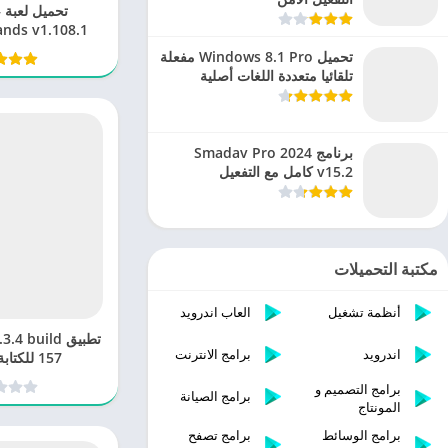
ت
terlands v1.108.1
تحميل Windows 8.1 Pro مفعلة
تلقائيا متعددة اللغات أصلية
برنامج Smadav Pro 2024
v15.2 كامل مع التفعيل
مكتبة التحميلات
أنظمة تشغيل
العاب اندرويد
تطبيق  build
اندرويد
برامج الانترنت
157 للكتابة بخط أنيق
برامج التصميم و
برامج الصيانة
المونتاج
برامج الوسائط
برامج تصفح