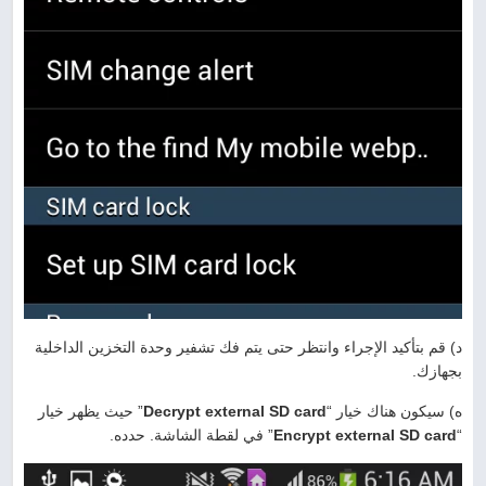
د) قم بتأكيد الإجراء وانتظر حتى يتم فك تشفير وحدة التخزين الداخلية
بجهازك.
ه) سيكون هناك خيار “
Decrypt external SD card
” حيث يظهر خيار
“
Encrypt external SD card
” في لقطة الشاشة. حدده.