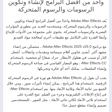
واحد من أفضل البرامج لإنشاء وتكوين
الرسومات والرسوم المتحركة
يُعد Adobe After Effects واحدًا من أفضل البرامج لإنشاء وتكوين
الرسومات والرسوم المتحركة، ويستخدمه العديد من مطوري المؤثرات
البصرية والرسومات المتحركة. يحتوي على مجموعة من الأدوات للإبداع
وأيضًا القدرة على التكامل مع تطبيقات أخرى لمعالجة مواد الفيديو.
مع برنامج Adobe After Effects 2025 v25.0 ، ستتمكن من إنشاء
مشهد أكبر. أنشئ عناوين أفلام سينمائية ومقدمات وانتقالات. أشعل
النار أو تسبب في هطول الأمطار. حرك شعارًا أو شخصية. باستخدام
After Effects CC ، وهو المعيار القياسي في صناعة الرسوم المتحركة
وإنشاء الملصقات، يمكنك أخذ أي فكرة وتحريكها.
يجب أن نقول إن Adobe After Effects هو ثورة في الرسوم المتحركة
الرقمية. باستخدام هذا البرنامج ، يمكن إنشاء تأثيرات صور ، ومن خلال
الجمع بين ثنائية الأبعاد وثلاثية الأبعاد منها. يتم استخدام After Effects
في إنتاج الإعلانات التلفزيونية وجزء من الفيلم. تتيح القدرة على
استخدام ثلاثي الأبعاد لكائن ثنائي الأبعاد ، مثل الصور ، للمستخدمين
تصميم وإنشاء مقطع جميل جدًا.