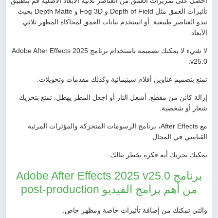
احصل على تمريرات العمق من العناصر ثلاثية الأبعاد الأصلية قم بتطبيق
تأثيرات العمق مثل Depth of Field و Fog 3D و Depth Matte بحيث
تبدو العناصر طبيعية. أو استخدم بيانات العمق لمحاكاة المظهر ثلاثي
الأبعاد.
لا شيء لا يمكنك تصميمه باستخدام برنامج Adobe After Effects 2025
v25.0.
تمتع بتصميم عناوين أفلام سينيمائية وكذلك مقدمات وتحويلات.
إزالة كائن من مقطع. أشعل النار أو اجعل المطر يهطل. تمتع بتحريك
شعار أو شخصية.
مع After Effects، برنامج الرسومات المتحركة والمؤثرات المرئية
القياسي في المجال
يمكنك تحريك أية فكرة تخطر ببالك.
برنامج Adobe After Effects 2025 v25.0
من أهم برامج الفيديو post-production
والتي تمكنك من إضافة تأثيرات خاصة ومظهر خاص.