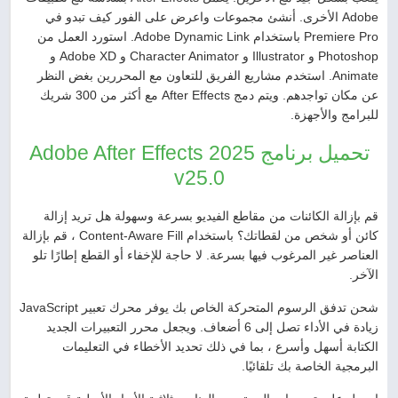
Adobe الأخرى. أنشئ مجموعات واعرض على الفور كيف تبدو في
Premiere Pro باستخدام Adobe Dynamic Link. استورد العمل من
Photoshop و Illustrator و Character Animator و Adobe XD و
Animate. استخدم مشاريع الفريق للتعاون مع المحررين بغض النظر
عن مكان تواجدهم. ويتم دمج After Effects مع أكثر من 300 شريك
للبرامج والأجهزة.
تحميل برنامج Adobe After Effects 2025
v25.0
قم بإزالة الكائنات من مقاطع الفيديو بسرعة وسهولة هل تريد إزالة
كائن أو شخص من لقطاتك؟ باستخدام Content-Aware Fill ، قم بإزالة
العناصر غير المرغوب فيها بسرعة. لا حاجة للإخفاء أو القطع إطارًا تلو
الآخر.
شحن تدفق الرسوم المتحركة الخاص بك يوفر محرك تعبير JavaScript
زيادة في الأداء تصل إلى 6 أضعاف. ويجعل محرر التعبيرات الجديد
الكتابة أسهل وأسرع ، بما في ذلك تحديد الأخطاء في التعليمات
البرمجية الخاصة بك تلقائيًا.