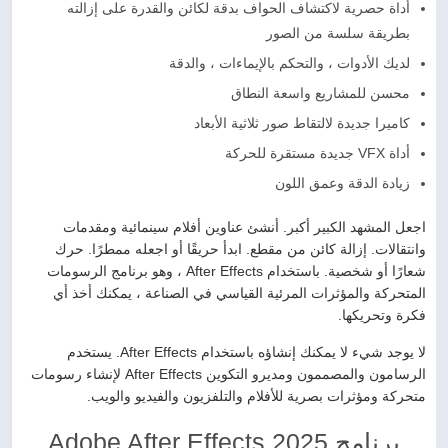
أداة حصرية لاكتشاف الحواف بدقة لكائن والقدرة على إزالته
بطريقة سلسة من الصور
لديك الأدوات ، والتحكم بالإيماءات ، والدقة
محسن للمشاريع واسعة النطاق
كاميرا جديدة لالتقاط صور ثلاثية الأبعاد
أداة VFX جديدة مستقرة للحركة
زيادة الدقة وعمق اللون
اجعل المشهد الكبير أكبر. أنشئ عناوين أفلام سينمائية ومقدمات
وانتقالات. إزالة كائن من مقطع. ابدأ حريقًا أو اجعله ممطرًا. حرك
شعارًا أو شخصية. باستخدام After Effects ، وهو برنامج الرسومات
المتحركة والمؤثرات المرئية القياسي في الصناعة ، يمكنك أخذ أي
فكرة وتحريكها.
لا يوجد شيء لا يمكنك إنشاؤه باستخدام After Effects. يستخدم
الرسامون والمصممون ومديرو التكوين After Effects لإنشاء رسومات
متحركة ومؤثرات بصرية للأفلام والتلفزيون والفيديو والويب.
برنامج Adobe After Effects 2025