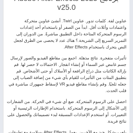
v25.0
عناوين لفة. كلمات تدور. عناوين Twirl. أنشئ عناوين متحركة
واعتمادات وأثلاث أقل. ابدأ من الصفر أو باستخدام أحد إعدادات
الرسوم المتحركة المتاحة داخل التطبيق مباشرةً. من الدوران إلى
التمرير السريع إلى الشريحة.؟ هناك عدد لا يحصى من الطرق لجعل
النص يتحرك باستخدام After Effects.
تأثيرات متفجرة. نتائج مذهلة. اجمع بين مقاطع الفيديو والصور لإرسال
جسم غامض عبر السماء أو إنشاء انفجار. الاحتمالات لا حصر لها. قم
بإزالة الكائنات مثل ذراع الرافعة أو الأسلاك أو حتى الأشخاص. قم
بتطبيق المئات من التأثيرات للقيام بأي شيء من إضافة الضباب إلى
جعله ثلجيًا. وقم بإنشاء مقاطع فيديو VR لإسقاط جمهورك مباشرة في
قلب الحدث.
احصل على الرسوم المتحركة. ضع أي شيء في الحركة. من الشعارات
إلى الأشكال إلى الرسوم المتحركة. باستخدام الإطارات الرئيسية أو
التعبيرات. أو استخدم الإعدادات المسبقة لبدء تصميماتك والحصول على
نتائج فريدة.
يلعب بشكل جيد مع الآخرين. يعمل After Effects بسلاسة مع تطبيقات