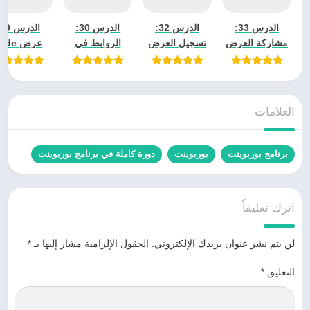
الدرس 33:
الدرس 32:
الدرس 30:
مشاركة العرض
تسجيل العرض
الروابط في
عرض ide
في
التقديمي في
PowerPoint
Master
owerPoint
PowerPoint
PowerPoint
العلامات
برنامج بوربوينت
بوربوينت
دورة كاملة في برنامج بوربوينت
اترك تعليقاً
لن يتم نشر عنوان بريدك الإلكتروني.
الحقول الإلزامية مشار إليها بـ
*
التعليق
*