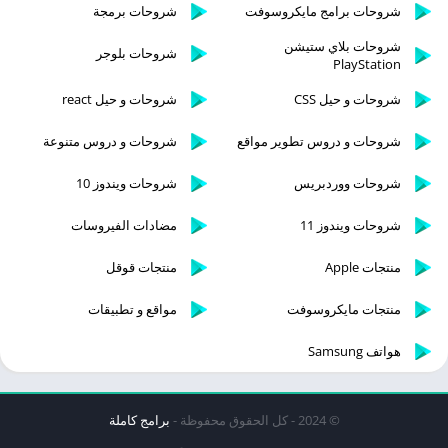
شروحات برامج مايكروسوفت
شروحات برمجة
شروحات بلاي ستيشن
شروحات بلوجر
PlayStation
شروحات و حيل CSS
شروحات و حيل react
شروحات و دروس تطوير مواقع
شروحات و دروس متنوعة
شروحات ووردبريس
شروحات ويندوز 10
شروحات ويندوز 11
مضادات الفيروسات
منتجات Apple
منتجات قوقل
منتجات مايكروسوفت
مواقع و تطبيقات
هواتف Samsung
© 2024 - كل الحقوق محفوظة -
برامج كاملة