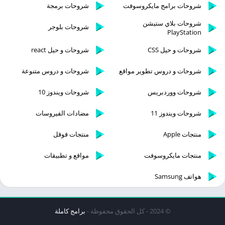
شروحات برامج مايكروسوفت
شروحات برمجة
شروحات بلاي ستيشن
شروحات بلوجر
PlayStation
شروحات و حيل CSS
شروحات و حيل react
شروحات و دروس تطوير مواقع
شروحات و دروس متنوعة
شروحات ووردبريس
شروحات ويندوز 10
شروحات ويندوز 11
مضادات الفيروسات
منتجات Apple
منتجات قوقل
منتجات مايكروسوفت
مواقع و تطبيقات
هواتف Samsung
© 2024 - كل الحقوق محفوظة -
برامج كاملة