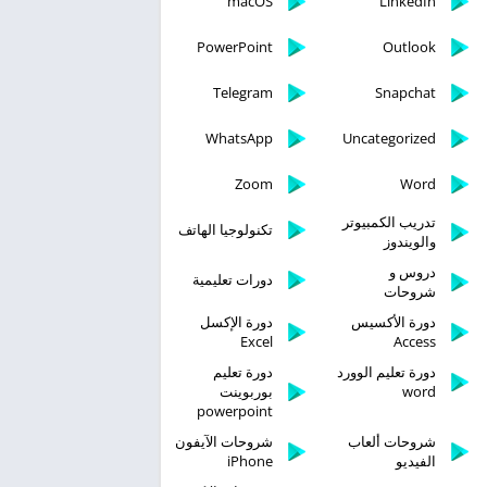
macOS
LinkedIn
PowerPoint
Outlook
Telegram
Snapchat
WhatsApp
Uncategorized
Zoom
Word
تدريب الكمبيوتر
تكنولوجيا الهاتف
والويندوز
دروس و
دورات تعليمية
شروحات
دورة الأكسيس
دورة الإكسل
Excel
Access
دورة تعليم الوورد
دورة تعليم
word
بوربوينت
powerpoint
شروحات ألعاب
شروحات الآيفون
الفيديو
iPhone