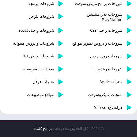
شروحات برامج مايكروسوفت
شروحات برمجة
شروحات بلاي ستيشن
شروحات بلوجر
PlayStation
شروحات و حيل CSS
شروحات و حيل react
شروحات و دروس تطوير مواقع
شروحات و دروس متنوعة
شروحات ووردبريس
شروحات ويندوز 10
شروحات ويندوز 11
مضادات الفيروسات
منتجات Apple
منتجات قوقل
منتجات مايكروسوفت
مواقع و تطبيقات
هواتف Samsung
© 2024 - كل الحقوق محفوظة -
برامج كاملة