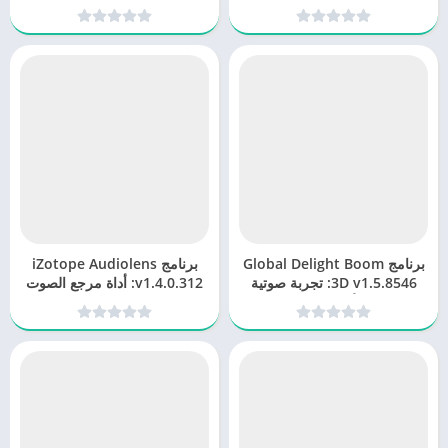
الصوت الشاملة والذكية
جودة الصوت بتأثيرات ستيريو
مبتكرة
برنامج Global Delight Boom
برنامج iZotope Audiolens
3D v1.5.8546: تجربة صوتية
v1.4.0.312: أداة مرجع الصوت
ثلاثية الأبعاد لا مثيل لها
المثالية